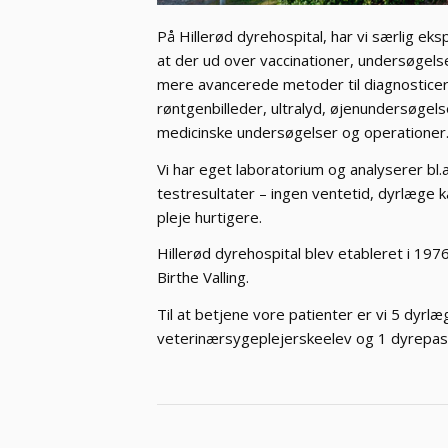
På Hillerød dyrehospital, har vi særlig e
at der ud over vaccinationer, undersøge
mere avancerede metoder til diagnosticerin
røntgenbilleder, ultralyd, øjenundersøge
medicinske undersøgelser og operationer
Vi har eget laboratorium og analyserer bl.a
testresultater – ingen ventetid, dyrlæge k
pleje hurtigere.
Hillerød dyrehospital blev etableret i 19
Birthe Valling.
Til at betjene vore patienter er vi 5 dyrl
veterinærsygeplejerskeelev og 1 dyrepas